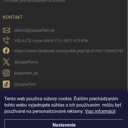
Formulár pre odstúpenie od zmluvy
KONTAKT
obchod
@
luxparfem.sk
VOLAJTE v prac.dni 8-13 h, 0917 415 856
https://www.facebook.com/profile.php?id=61561176692743
@luxperfums
luxparfem_sk
@luxparfem
Tento web používa súbory cookie. Ďalším prechádzaním
tohto webu vyjadrujete súhlas s ich používaním
môžu byť
LUX PARFÉM NOVÁKY
Lux Parfém Skupina na FB
používané na personalizované reklamy
.
Viac informácií
Lux Parfum - Česká Republika
Lux Parfumok - Hungary
Nastavenie