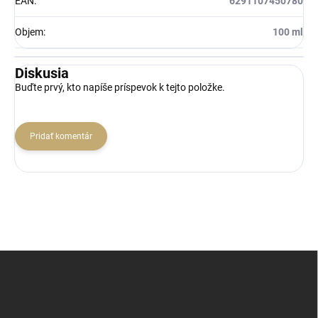
EAN
:
6291107450780
Objem
:
100 ml
Diskusia
Buďte prvý, kto napíše príspevok k tejto položke.
Pridať komentár
Z
á
p
ä