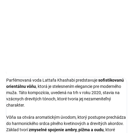
Lattafa Khashabi je
parfémovaná voda pre mužov
, ktorá prináša
nezameniteľný charakter orientálnych vôní v elegantnom 100 ml
balení. Táto kompozícia je ideálnou voľbou pre všetkých, ktorí
hľadajú
intenzívnu a dlhotrvajúcu vôňu
na každodenné nosenie.
DETAILNÉ INFORMÁCIE
OPÝTAŤ SA
STRÁŽIŤ
Najnižšia cena za posledných 30 dní:
19,37 €
OmnibusPrice
Parfémovaná voda Lattafa Khashabi predstavuje
sofistikovanú
orientálnu vôňu
, ktorá je stelesnením elegancie pre moderného
muža. Táto kompozícia, uvedená na trh v roku 2020, stavia na
vzácnych drevitých tónoch, ktoré tvoria jej nezameniteľný
charakter.
Vôňa sa otvára aromatickým úvodom, ktorý postupne prechádza
do harmonického srdca plného kvetinových a drevitých akordov.
Základ tvorí
zmyselné spojenie ambry, pižma a oudu
, ktoré