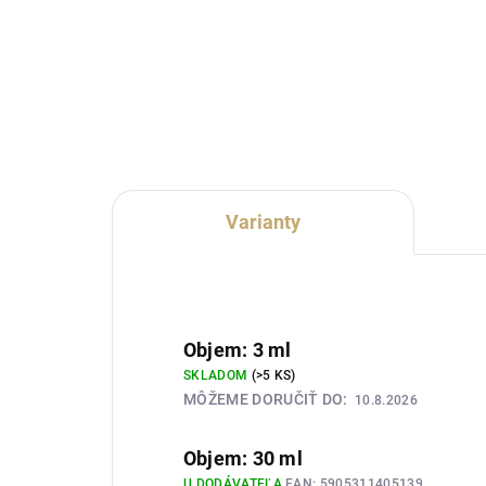
Lux Parfém 242 je elegantná
Lux 
pánska vôňa inšpirovaná
ovo
charakterom Hugo Boss Boss
inš
Bottled. Spája šťavnaté jablko,
Bos
slivku, citrón a bergamot s
pika
hrejivou škoricou, mahagónovým
exo
drevom...
Varianty
Objem: 3 ml
SKLADOM
(>5 KS)
MÔŽEME DORUČIŤ DO:
10.8.2026
Objem: 30 ml
U DODÁVATEĽA
EAN:
5905311405139