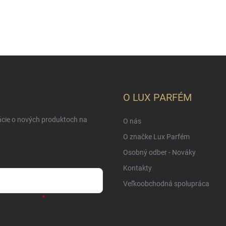
O LUX PARFÉM
ácie o nových produktoch na
O nás
O značke Lux Parfém
Osobný odber - Nováky
Kontakty
Veľkoobchodná spolupráca
sobných údajov