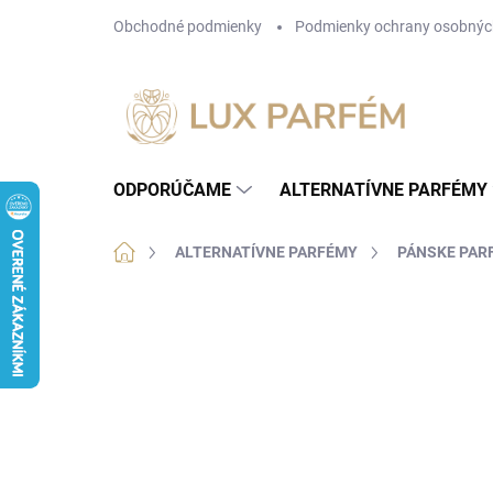
Prejsť
Obchodné podmienky
Podmienky ochrany osobnýc
na
obsah
ODPORÚČAME
ALTERNATÍVNE PARFÉMY
Domov
ALTERNATÍVNE PARFÉMY
PÁNSKE PAR
Neohodnotené
Podrobnosti hodnotenia