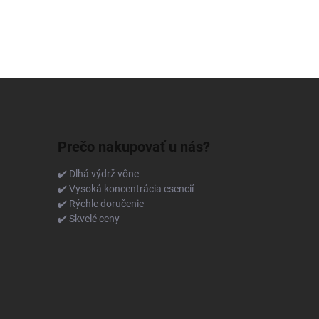
Prečo nakupovať u nás?
✔️ Dlhá výdrž vône
✔️ Vysoká koncentrácia esencií
✔️ Rýchle doručenie
✔️ Skvelé ceny