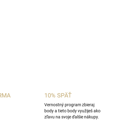
pánska vôňa inšpirovaná charakterom
Hugo
 bergamot a zelený hruškový list s aromatickou
ákladom z cédra, pačuli a pižma. Ideálna pre
zelené vône na každý deň.
OPÝTAŤ SA
STRÁŽIŤ
RMA
10% SPÄŤ
Vernostný program zbieraj
body a tieto body využiješ ako
zľavu na svoje ďalšie nákupy.