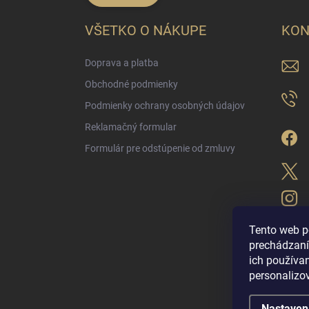
VŠETKO O NÁKUPE
KON
Doprava a platba
Obchodné podmienky
Podmienky ochrany osobných údajov
Reklamačný formular
Formulár pre odstúpenie od zmluvy
Tento web p
prechádzaní
ich použív
LUX PARFÉM NO
personalizo
Nastaven