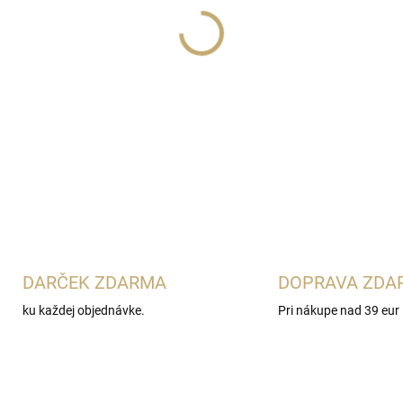
Lux Parfém 230
je moderná 
Boss Hugo XY
. Spája svieži
mätou, bazalkou a drevitým z
mužov, ktorí obľubujú čisté 
DETAILNÉ INFORMÁCIE
DARČEK ZDARMA
DOPRAVA ZDA
ku každej objednávke.
Pri nákupe nad 39 eur