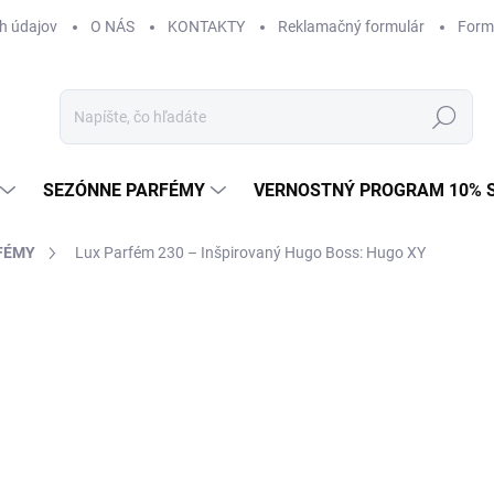
h údajov
O NÁS
KONTAKTY
Reklamačný formulár
Form
Hľadať
SEZÓNNE PARFÉMY
VERNOSTNÝ PROGRAM 10% 
FÉMY
Lux Parfém 230 – Inšpirovaný Hugo Boss: Hugo XY
ZNAČKA:
HUGO BOSS
od €1,49
od
€1
Jednotková
od €0,15 / 1 ml
cena:
Zvoľte variant