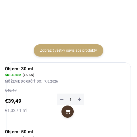
čierne ríbezle s pivóniou,
bergamot so šťavnatou
jazmínom a sladkou slivkou.
broskyňou, marakujou a
Hrejivý...
bohatým kvetinovým...
Zobraziť všetky súvisiace produkty
Objem: 30 ml
SKLADOM
(>5 KS)
MÔŽEME DORUČIŤ DO:
7.8.2026
€46,47
−
+
€39,49
Jednotková
€1,32 / 1 ml
Do košíka
cena:
Objem: 50 ml