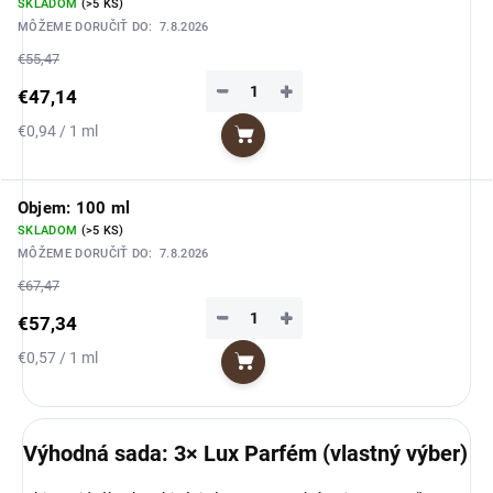
SKLADOM
(>5 KS)
MÔŽEME DORUČIŤ DO:
7.8.2026
€55,47
−
+
€47,14
Jednotková
€0,94 / 1 ml
Do košíka
cena:
Objem: 100 ml
SKLADOM
(>5 KS)
MÔŽEME DORUČIŤ DO:
7.8.2026
€67,47
−
+
€57,34
Jednotková
€0,57 / 1 ml
Do košíka
cena:
Výhodná sada: 3× Lux Parfém (vlastný výber)