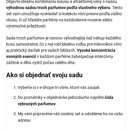
Objavte ideálnu kombináciu luxusu a atraktívnej ceny s našou
výhodnou sadou troch parfumov podľa vlastného výberu
. Tento
set vám umožňuje vyskladať si kolekciu vôní presne podľa vášho
vkusu, či už hľadáte parfémy na každodenné nosenie alebo
výnimočné príležitosti.
Sada troch parfumov je cenovo výhodnejšia než nákup každého
kusu samostatne, čo z nej robí ideálnu voľbu pre milovníkov vôní
aj praktický darček pre vašich blízkych.
Vysoká koncentrácia
vonných esencií
v každom parféme zabezpečuje intenzívny
zážitok a dlhú výdrž počas celého dňa.
Ako si objednať svoju sadu
Vyberte si v e-shope tri vône, ktoré vás zaujali.
Do poznámky v objednávke jednoducho napíšte
čísla
vybraných parfumov
.
My vám pripravíme váš osobný set a odošleme ho na vašu
adresu.