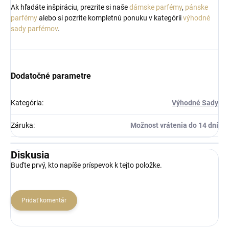
Ak hľadáte inšpiráciu, prezrite si naše
dámske parfémy
,
pánske
parfémy
alebo si pozrite kompletnú ponuku v kategórii
výhodné
sady parfémov
.
Dodatočné parametre
Kategória
:
Výhodné Sady
Záruka
:
Možnost vrátenia do 14 dní
Diskusia
Buďte prvý, kto napíše príspevok k tejto položke.
Pridať komentár