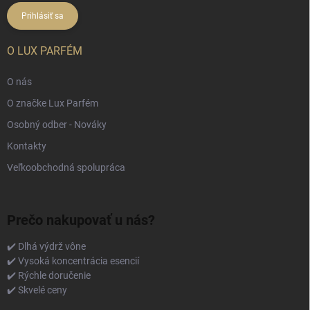
Prihlásiť sa
O LUX PARFÉM
O nás
O značke Lux Parfém
Osobný odber - Nováky
Kontakty
Veľkoobchodná spolupráca
Prečo nakupovať u nás?
✔️ Dlhá výdrž vône
✔️ Vysoká koncentrácia esencií
✔️ Rýchle doručenie
✔️ Skvelé ceny